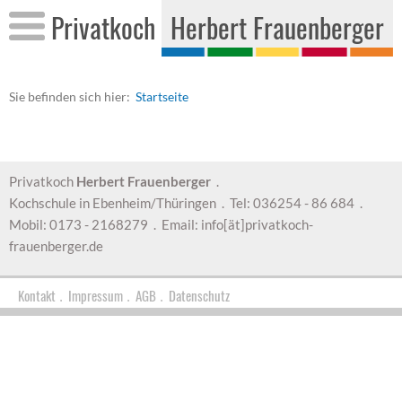
Pri­vat­koch
Her­bert Frau­en­ber­ger
Sie be­fin­den sich hier:
Start­sei­te
Privatkoch
Herbert Frauenberger
.
Kochschule in Ebenheim/Thüringen . Tel: 036254 - 86 684 .
Mobil: 0173 - 2168279 . Email: info[ät]privatkoch-
frauenberger.de
Kontakt
Impressum
AGB
Datenschutz
.
.
.