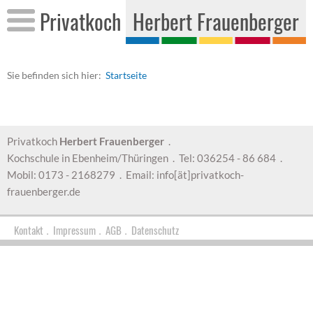
Pri­vat­koch
Her­bert Frau­en­ber­ger
Sie be­fin­den sich hier:
Start­sei­te
Privatkoch
Herbert Frauenberger
.
Kochschule in Ebenheim/Thüringen . Tel: 036254 - 86 684 .
Mobil: 0173 - 2168279 . Email: info[ät]privatkoch-
frauenberger.de
Kontakt
Impressum
AGB
Datenschutz
.
.
.