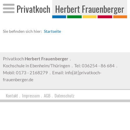
Pri­vat­koch
Her­bert Frau­en­ber­ger
Sie be­fin­den sich hier:
Start­sei­te
Privatkoch
Herbert Frauenberger
.
Kochschule in Ebenheim/Thüringen . Tel: 036254 - 86 684 .
Mobil: 0173 - 2168279 . Email: info[ät]privatkoch-
frauenberger.de
Kontakt
Impressum
AGB
Datenschutz
.
.
.