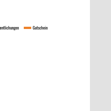
fent­li­chun­gen
Gut­schein