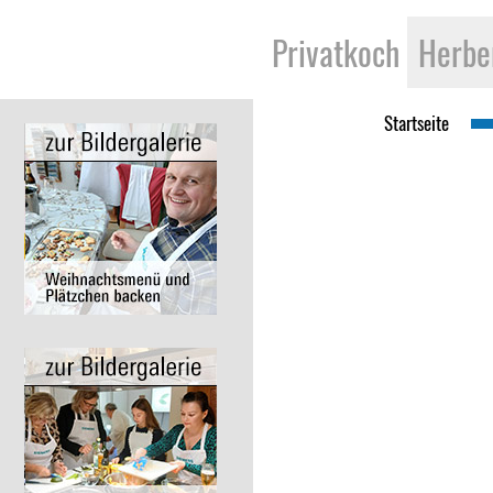
Pri­vat­koch
Her­be
Start­sei­te