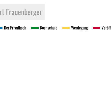
rt Frau­en­ber­ger
Der Pri­vat­koch
Koch­schu­le
Wer­de­gang
Ver­öf­