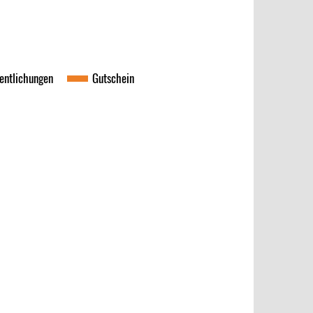
fent­li­chun­gen
Gut­schein