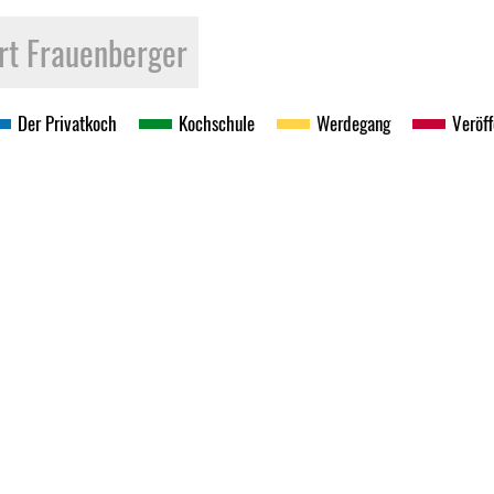
rt Frau­en­ber­ger
Der Pri­vat­koch
Koch­schu­le
Wer­de­gang
Ver­öf­