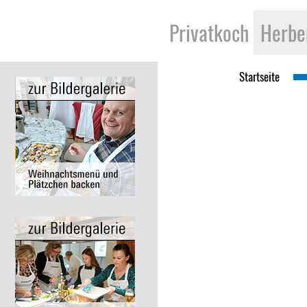
Pri­vat­koch
Her­be
Start­sei­te